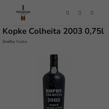
Přejít
na
Hledat
NÁKUPNÍ
obsah
KOŠÍK
Kopke Colheita 2003 0,75l
Značka:
Kopke