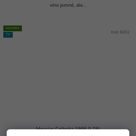
víno jemné, ale...
NOVINKA
Kód:
6002
TIP
Messias Colheita 1995 0,75l