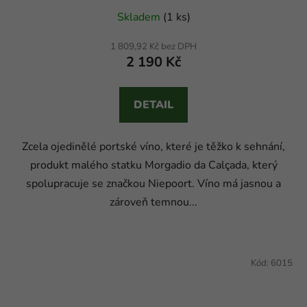
Skladem
(1 ks)
1 809,92 Kč bez DPH
2 190 Kč
DETAIL
Zcela ojedinělé portské víno, které je těžko k sehnání,
produkt malého statku Morgadio da Calçada, který
spolupracuje se značkou Niepoort. Víno má jasnou a
zároveň temnou...
Kód:
6015