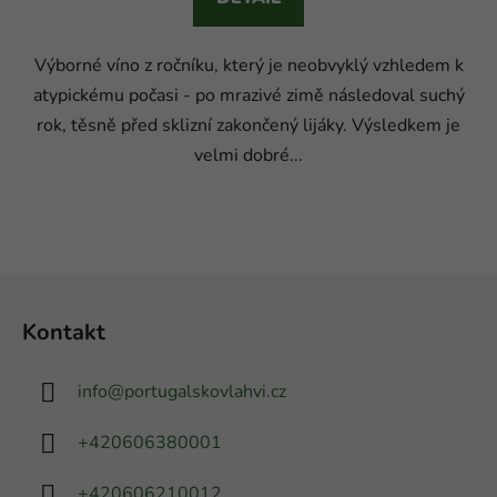
Výborné víno z ročníku, který je neobvyklý vzhledem k
atypickému počasi - po mrazivé zimě následoval suchý
rok, těsně před sklizní zakončený lijáky. Výsledkem je
velmi dobré...
Z
á
Kontakt
p
a
info
@
portugalskovlahvi.cz
t
í
+420606380001
+420606210012