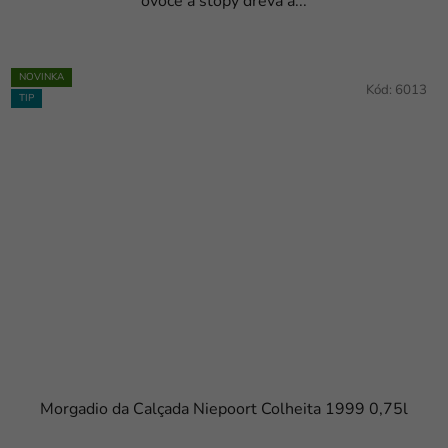
ovoce a stopy dřeva a...
NOVINKA
Kód:
6013
TIP
Morgadio da Calçada Niepoort Colheita 1999 0,75l