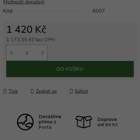
Možnosti doručení
Kód:
6007
1 420 Kč
1 173,55 Kč bez DPH
Měrná cena:
DO KOŠÍKU
Tisk
Zeptat se
Sdílet
Dovážíme
Doprava
přimo z
od
89 Kč
Porta
FLAT
LINE
ICONS