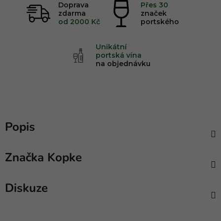
Doprava
Přes 30
zdarma
značek
od 2000 Kč
portského
FOOD
PLATTER
Unikátní
portská vína
na objednávku
COCKTAIL
ORGANIC
BAR
FRUIT
COFFEE
EXTRA VIRGINE
BAR
OIL
Popis
ROASTED
SUSHI
ORGANIC
CHICKEN
BAR
MILK
Značka
Kopke
Diskuze