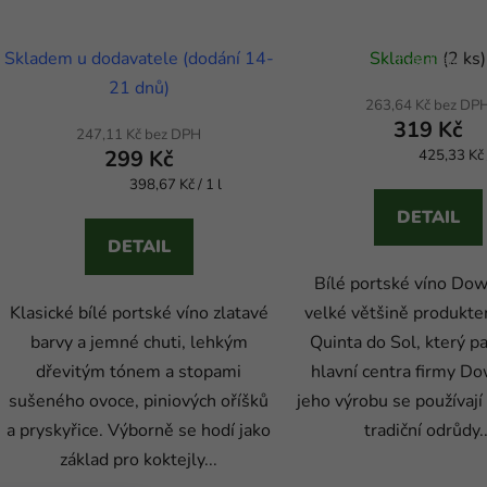
k
Průměrné hodnocení produktu 
t
Skladem u dodavatele (dodání 14-
Skladem
(2 ks)
hvězdiček.
ů
21 dnů)
263,64 Kč bez DP
319 Kč
247,11 Kč bez DPH
299 Kč
425,33 Kč /
Měrná cena:
398,67 Kč / 1 l
Měrná cena:
DETAIL
DETAIL
Bílé portské víno Dow
Klasické bílé portské víno zlatavé
velké většině produkte
barvy a jemné chuti, lehkým
Quinta do Sol, který pa
dřevitým tónem a stopami
hlavní centra firmy Do
sušeného ovoce, piniových oříšků
jeho výrobu se používaj
a pryskyřice. Výborně se hodí jako
tradiční odrůdy..
základ pro koktejly...