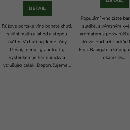
DETAIL
DETAIL
Populární víno zlaté bar
Růžové portské víno bohaté chuti,
sladké, s výrazným kv
s vůni malin a jahod a stopou
aromatem s prvky růží 
květin. V chuti najdeme tóny
dřeva. Pochází z odrůd
třešní, medu i grapefruitu,
Fina, Rabigato a Códega
výsledkem je harmonický a
okamžité...
vzrušující celek. Doporučujeme...
O
v
l
á
d
a
c
í