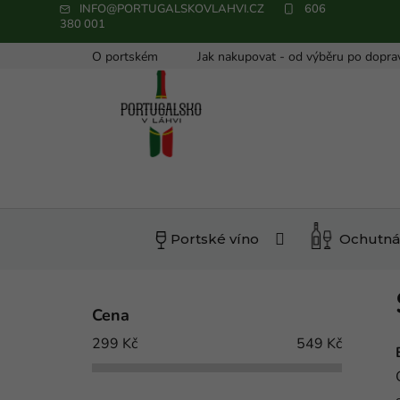
INFO@PORTUGALSKOVLAHVI.CZ
606
380 001
Přejít
O portském
Jak nakupovat - od výběru po dopra
na
obsah
Portské víno
Ochutná
P
o
Cena
s
299
Kč
549
Kč
t
r
a