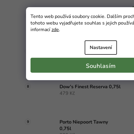
Ferreira Tawny 0,75l
Tento web používá soubory cookie. Dalším pro
359 Kč
tohoto webu vyjadřujete souhlas s jejich použív
informací
zde
.
Nastavení
Dow's White 0,75l
319 Kč
Souhlasím
Dow's Finest Reserva 0,75l
479 Kč
Porto Niepoort Tawny
0,75l