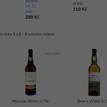
(dodání
(2 ks)
14-21
319 Kč
dnů)
399 Kč
Stránka
1
z
1
-
6
položek celkem
V
ý
Kód:
1002
p
s
p
r
o
d
Messias White 0,75l
Dow's White 0,7
u