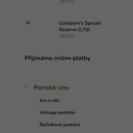
389 Kč
Cockburn's Special
Reserve 0,75l
489 Kč
Přijímáme online platby
K
Přeskočit
Portské víno
a
kategorie
t
Jen u nás
e
g
Vintage portské
o
r
Ročníkové portské
i