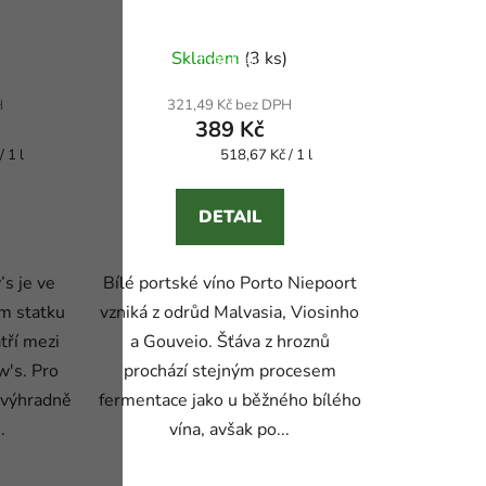
ů
je 5,0 z 5
Průměrné hodnocení produktu je 5,0 z 5
Skladem
(3 ks)
hvězdiček.
H
321,49 Kč bez DPH
389 Kč
 1 l
518,67 Kč / 1 l
Měrná cena:
DETAIL
’s je ve
Bílé portské víno Porto Niepoort
m statku
vzniká z odrůd Malvasia, Viosinho
tří mezi
a Gouveio. Šťáva z hroznů
w's. Pro
prochází stejným procesem
í výhradně
fermentace jako u běžného bílého
.
vína, avšak po...