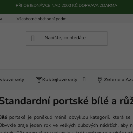
PŘI OBJEDNÁVCE NAD 2000 KČ DOPRAVA ZDARMA
vu
Všeobecné obchodní podmínky
Podmínky ochrany osobn
vkové sety
Koktejlové sety
Zelené a Az
Standardní portské bílé a rů
Bílé
portské je poněkud méně obvyklou kategorií, která se s
Obvykle zraje jeden rok ve velkých dubových nádržích, aby 