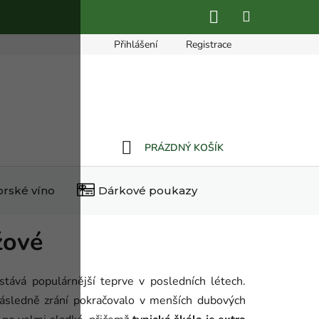
Přihlášení
Registrace
ích údajů
Reklamační řád
Napište nám
PRÁZDNÝ KOŠÍK
NÁKUPNÍ
orské víno
Dárkové poukazy
KOŠÍK
žové
tává populárnější teprve v posledních létech.
následně zrání pokračovalo v menších dubových