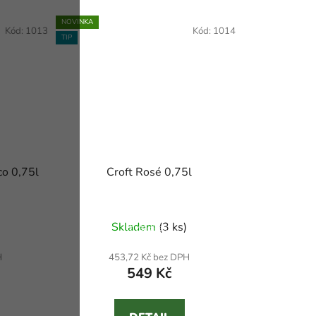
NOVINKA
Kód:
1013
Kód:
1014
TIP
co 0,75l
Croft Rosé 0,75l
Průměrné hodnocení produktu je 4,7 z 5
Skladem
(3 ks)
hvězdiček.
H
453,72 Kč bez DPH
549 Kč