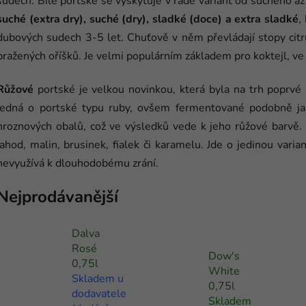
sudech. Bílé portské se vyskytuje v řadě variant od suchého a
suché (extra dry), suché (dry), sladké (doce) a extra sladké
,
dubových sudech 3-5 let. Chuťově v něm převládají stopy citr
pražených oříšků. Je velmi populárním základem pro koktejl, v
Růžové
portské je velkou novinkou, která byla na trh poprvé
jedná o portské typu ruby, ovšem fermentované podobně jak
hroznových obalů, což ve výsledků vede k jeho růžové barvě.
jahod, malin, brusinek, fialek či karamelu. Jde o jedinou varia
nevyužívá k dlouhodobému zrání.
Nejprodávanější
Dalva
Rosé
Dow's
0,75l
White
Skladem u
0,75l
dodavatele
Skladem