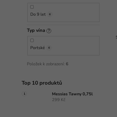
Do 9 let
6
Typ vína
?
Portské
6
Položek k zobrazení:
6
i
Top 10 produktů
Messias Tawny 0,75l
299 Kč