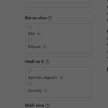
n
n
í
Barva vína
?
p
a
Bílé
4
n
e
Růžové
2
l
Hodí se k
?
Aperitiv, digestiv
6
Deserty
1
Stáří vína
?