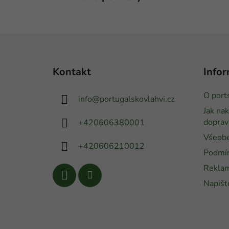
Z
á
Kontakt
Infor
p
a
O por
info
@
portugalskovlahvi.cz
t
Jak na
í
doprav
+420606380001
Všeobe
+420606210012
Podmín
Reklam
Napišt