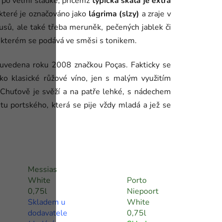
ž po velmi sladké, přičemž
typická škála je extra
 které je označováno jako
lágrima
(slzy)
a zraje v
usů, ale také třeba meruněk, pečených jablek či
e kterém se podává ve směsi s tonikem.
 uvedena roku 2008 značkou Poças. Fakticky se
o klasické růžové víno, jen s malým využitím
 Chuťově je svěží a na patře lehké, s nádechem
ntu portského, která se pije vždy mladá a jež se
Messias
White
Porto
0,75l
Niepoort
Skladem u
White
dodavatele
0,75l