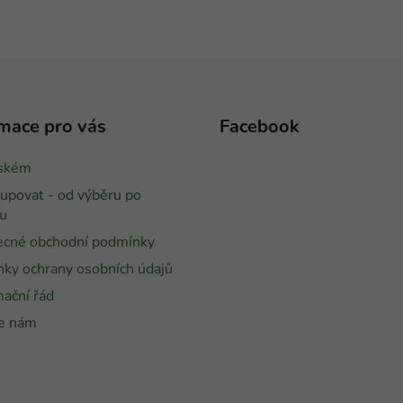
mace pro vás
Facebook
tském
kupovat - od výběru po
u
cné obchodní podmínky
ky ochrany osobních údajů
ační řád
e nám