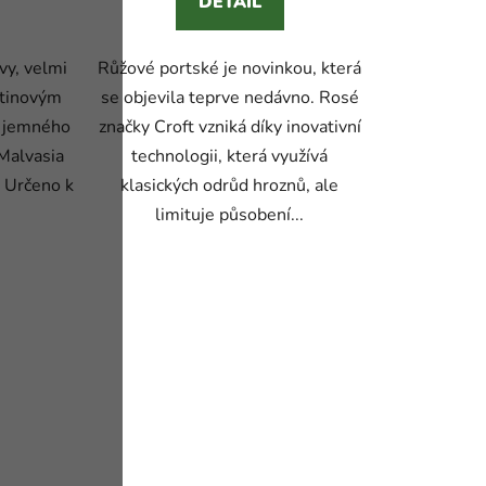
DETAIL
vy, velmi
Růžové portské je novinkou, která
ětinovým
se objevila teprve nedávno. Rosé
a jemného
značky Croft vzniká díky inovativní
 Malvasia
technologii, která využívá
. Určeno k
klasických odrůd hroznů, ale
limituje působení...