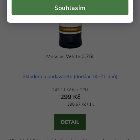
Souhlasím
Messias White 0,75l
Skladem u dodavatele (dodání 14-21 dnů)
247,11 Kč bez DPH
299 Kč
398,67 Kč / 1 l
Měrná cena:
DETAIL