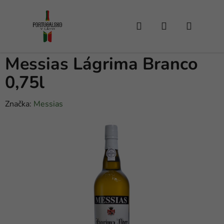
Přejít
na
Hledat
NÁKUPNÍ
obsah
KOŠÍK
Messias Lágrima Branco
0,75l
Značka:
Messias