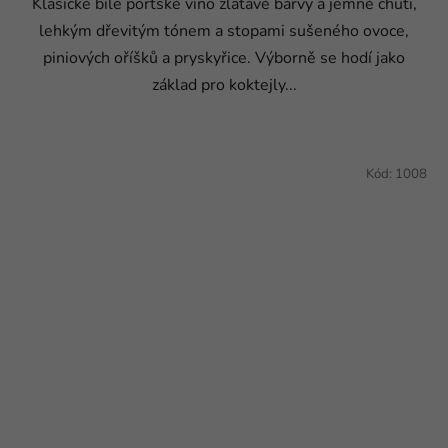
Klasické bílé portské víno zlatavé barvy a jemné chuti,
lehkým dřevitým tónem a stopami sušeného ovoce,
piniových oříšků a pryskyřice. Výborně se hodí jako
základ pro koktejly...
Kód:
1008