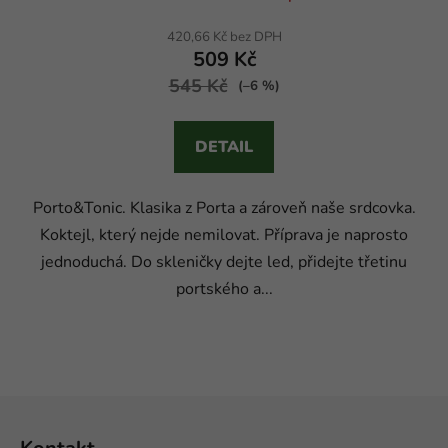
420,66 Kč bez DPH
509 Kč
545 Kč
(–6 %)
DETAIL
Porto&Tonic. Klasika z Porta a zároveň naše srdcovka.
Koktejl, který nejde nemilovat. Příprava je naprosto
jednoduchá. Do skleničky dejte led, přidejte třetinu
portského a...
Z
á