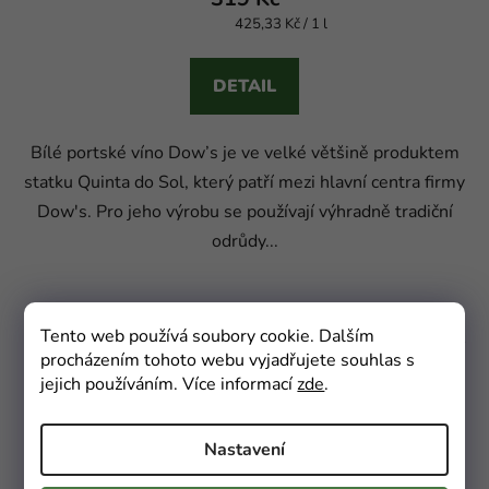
425,33 Kč / 1 l
Měrná cena:
DETAIL
Bílé portské víno Dow’s je ve velké většině produktem
statku Quinta do Sol, který patří mezi hlavní centra firmy
Dow's. Pro jeho výrobu se používají výhradně tradiční
odrůdy...
Tento web používá soubory cookie. Dalším
Kód:
1002
procházením tohoto webu vyjadřujete souhlas s
jejich používáním. Více informací
zde
.
Nastavení