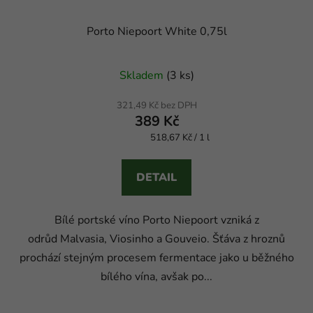
Porto Niepoort White 0,75l
Průměrné hodnocení produktu je 5,0 z 5 hvězdiček.
Skladem
(3 ks)
321,49 Kč bez DPH
389 Kč
518,67 Kč / 1 l
Měrná cena:
DETAIL
Bílé portské víno Porto Niepoort vzniká z
odrůd Malvasia, Viosinho a Gouveio. Šťáva z hroznů
prochází stejným procesem fermentace jako u běžného
bílého vína, avšak po...