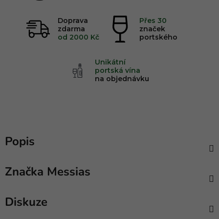
FLAT
LINE
ICONS
Doprava
Přes 30
zdarma
značek
od 2000 Kč
portského
FOOD
PLATTER
Unikátní
portská vína
na objednávku
COCKTAIL
ORGANIC
BAR
FRUIT
COFFEE
EXTRA VIRGINE
BAR
OIL
Popis
ROASTED
SUSHI
ORGANIC
CHICKEN
BAR
MILK
Značka
Messias
Diskuze