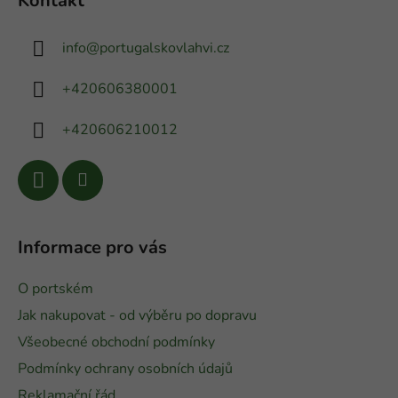
Kontakt
p
a
info
@
portugalskovlahvi.cz
t
í
+420606380001
+420606210012
Informace pro vás
O portském
Jak nakupovat - od výběru po dopravu
Všeobecné obchodní podmínky
Podmínky ochrany osobních údajů
Reklamační řád