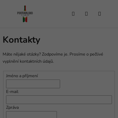
Přejít
na
Hledat
NÁKUPNÍ
obsah
KOŠÍK
Kontakty
Máte nějaké otázky? Zodpovíme je. Prosíme o pečlivé
vyplnění kontaktních údajů.
Jméno a příjmení
E-mail
Zpráva