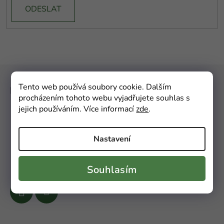
ODESLAT
Z
á
Tento web používá soubory cookie. Dalším
Kontakt
p
procházením tohoto webu vyjadřujete souhlas s
a
jejich používáním. Více informací
zde
.
info
@
portugalskovlahvi.cz
t
í
Nastavení
+420606380001
+420606210012
Souhlasím